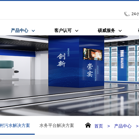
24
产品中心
客户认可
硕威服务
农村污水解决方案
水务平台解决方案
首页
>
产品中心