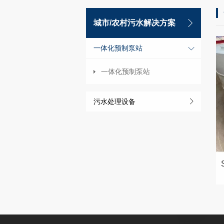
城市/农村污水解决方案
一体化预制泵站
一体化预制泵站
污水处理设备